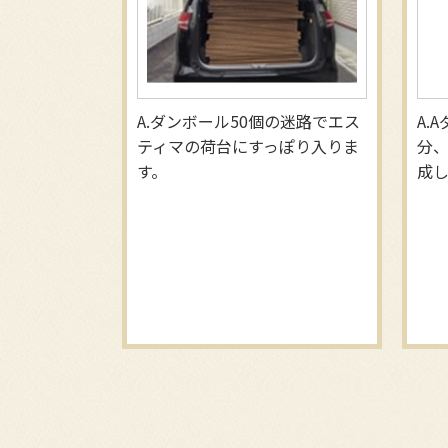
ダンボール50個の迷路でエス
A
ティマの荷台にすっぽり入りま
分、
す。
成