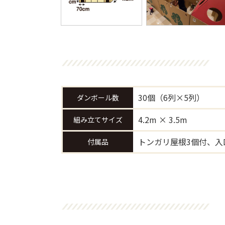
30個（6列×5列）
ダンボール数
4.2m × 3.5m
組み立てサイズ
トンガリ屋根3個付、入
付属品