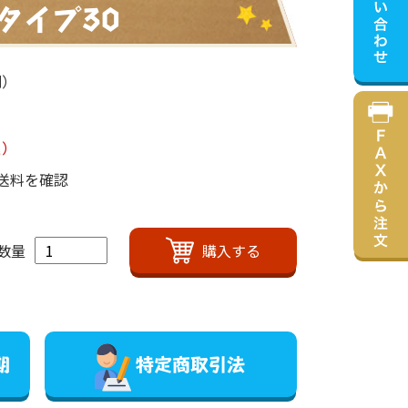
タイプ30
列）
込）
送料を確認
数量
期
特定商取引法