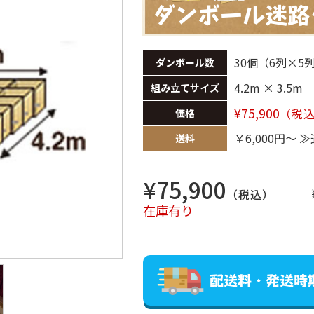
ダンボール迷路
30個（6列×5
ダンボール数
4.2m × 3.5m
組み立てサイズ
¥75,900
（税
価格
￥6,000円～
≫
送料
¥75,900
（税込）
在庫有り
配送料・発送時