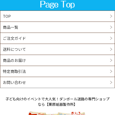
は，本人に対し，遅滞なくこれを開示します。ただ
し，開示することにより次のいずれかに該当する場合
は，その全部または一部を開示しないこともあり，開
示しない決定をした場合には，その旨を遅滞なく通知
TOP
します。なお，個人情報の開示に際しては，１件あた
り１，０００円の手数料を申し受けます。
商品一覧
本人または第三者の生命，身体，財産その他の権
利利益を害するおそれがある場合
ご注文ガイド
当社の業務の適正な実施に著しい支障を及ぼすお
それがある場合
送料について
その他法令に違反することとなる場合
前項の定めにかかわらず，履歴情報および特性情報な
商品のお届け
どの個人情報以外の情報については，原則として開示
いたしません。
特定商取引法
第６条（個人情報の訂正および削除）
お問い合わせ
ユーザーは，当社の保有する自己の個人情報が誤った
情報である場合には，当社が定める手続きにより，当
社に対して個人情報の訂正または削除を請求すること
子ども向けのイベントで大人気！ダンボール迷路の専門ショップ
ができます。
当社は，ユーザーから前項の請求を受けてその請求に
なら【栗原紙器製作所】
応じる必要があると判断した場合には，遅滞なく，当
該個人情報の訂正または削除を行い，これをユーザー