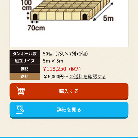
予め次の事項を告知あるいは公表をしている場合
利用目的に第三者への提供を含むこと
第三者に提供されるデータの項目
第三者への提供の手段または方法
本人の求めに応じて個人情報の第三者への提供を停止
すること
前項の定めにかかわらず，次に掲げる場合は第三者に
は該当しないものとします。
50個（7列×7列+1個）
ダンボール数
当社が利用目的の達成に必要な範囲内において個
人情報の取扱いの全部または一部を委託する場合
5m × 5m
組立サイズ
合併その他の事由による事業の承継に伴って個人
¥118,250
価格
（税込）
情報が提供される場合
￥6,000円～
≫送料を確認する
送料
個人情報を特定の者との間で共同して利用する場
合であって，その旨並びに共同して利用される個
人情報の項目，共同して利用する者の範囲，利用
する者の利用目的および当該個人情報の管理につ
いて責任を有する者の氏名または名称について，
あらかじめ本人に通知し，または本人が容易に知
詳細を見る
り得る状態に置いているとき
第５条（個人情報の開示）
当社は，本人から個人情報の開示を求められたとき