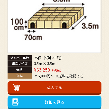
（情報提供元，広告主，広告配信先などを含みます。
以下，｢提携先｣といいます。）などから収集すること
があります。
当社は，ユーザーについて，利用したサービスやソフ
トウエア，購入した商品，閲覧したページや広告の履
歴，検索した検索キーワード，利用日時，利用方法，
利用環境（携帯端末を通じてご利用の場合の当該端末
の通信状態，利用に際しての各種設定情報なども含み
ます），IPアドレス，クッキー情報，位置情報，端末
の個体識別情報などの履歴情報および特性情報を，ユ
ーザーが当社や提携先のサービスを利用しまたはペー
ジを閲覧する際に収集します。
25個（5列×5列）
ダンボール数
第３条（個人情報を収集・利用する目的）
3.5m × 3.5m
組立サイズ
当社が個人情報を収集・利用する目的は，以下のとお
¥63,250
価格
（税込）
りです。
￥6,000円～
≫送料を確認する
送料
ユーザーに自分の登録情報の閲覧や修正，利用状
況の閲覧を行っていただくために，氏名，住所，
連絡先，支払方法などの登録情報，利用されたサ
ービスや購入された商品，およびそれらの代金な
どに関する情報を表示する目的
ユーザーにお知らせや連絡をするためにメールア
詳細を見る
ドレスを利用する場合やユーザーに商品を送付し