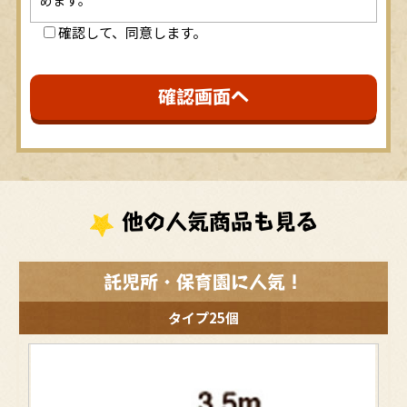
確認して、同意します。
第1条（プライバシー情報）
プライバシー情報のうち「個人情報」とは，個人情報
保護法にいう「個人情報」を指すものとし，生存する
個人に関する情報であって，当該情報に含まれる氏
名，生年月日，住所，電話番号，連絡先その他の記述
等により特定の個人を識別できる情報を指します。
プライバシー情報のうち「履歴情報および特性情報」
とは，上記に定める「個人情報」以外のものをいい，
ご利用いただいたサービスやご購入いただいた商品，
ご覧になったページや広告の履歴，ユーザーが検索さ
れた検索キーワード，ご利用日時，ご利用の方法，ご
他の人気商品も見る
利用環境，郵便番号や性別，職業，年齢，ユーザーの
IPアドレス，クッキー情報，位置情報，端末の個体識
別情報などを指します。
託児所・保育園に人気！
第２条（プライバシー情報の収集方法）
当社は，ユーザーが利用登録をする際に氏名，生年月
タイプ25個
日，住所，電話番号，メールアドレス，銀行口座番
号，クレジットカード番号，運転免許証番号などの個
人情報をお尋ねすることがあります。また，ユーザー
と提携先などとの間でなされたユーザーの個人情報を
含む取引記録や，決済に関する情報を当社の提携先