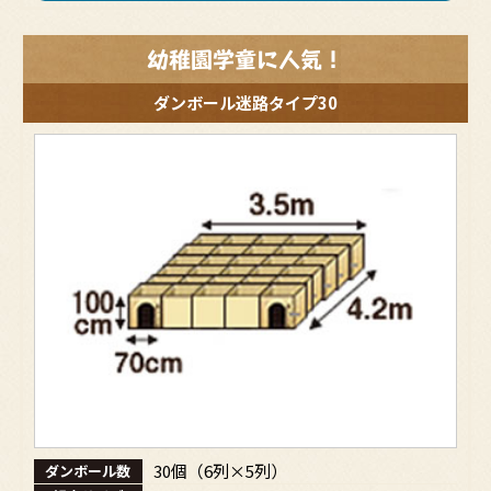
たり必要に応じて連絡したりするため，氏名や住
所などの連絡先情報を利用する目的
ユーザーの本人確認を行うために，氏名，生年月
幼稚園学童に人気！
日，住所，電話番号，銀行口座番号，クレジット
カード番号，運転免許証番号，配達証明付き郵便
ダンボール迷路タイプ30
の到達結果などの情報を利用する目的
ユーザーに代金を請求するために，購入された商
品名や数量，利用されたサービスの種類や期間，
回数，請求金額，氏名，住所，銀行口座番号やク
レジットカード番号などの支払に関する情報など
を利用する目的
ユーザーが簡便にデータを入力できるようにする
ために，当社に登録されている情報を入力画面に
表示させたり，ユーザーのご指示に基づいて他の
サービスなど（提携先が提供するものも含みま
す）に転送したりする目的
代金の支払を遅滞したり第三者に損害を発生させ
たりするなど，本サービスの利用規約に違反した
ユーザーや，不正・不当な目的でサービスを利用
しようとするユーザーの利用をお断りするため
に，利用態様，氏名や住所など個人を特定するた
めの情報を利用する目的
ユーザーからのお問い合わせに対応するために，
30個（6列×5列）
ダンボール数
お問い合わせ内容や代金の請求に関する情報など