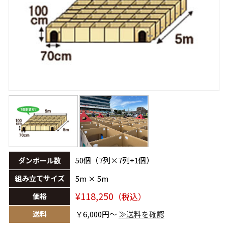
50個（7列×7列+1個）
ダンボール数
組み立てサイズ
5m × 5m
¥118,250
（税込）
価格
送料
￥6,000円～
≫送料を確認