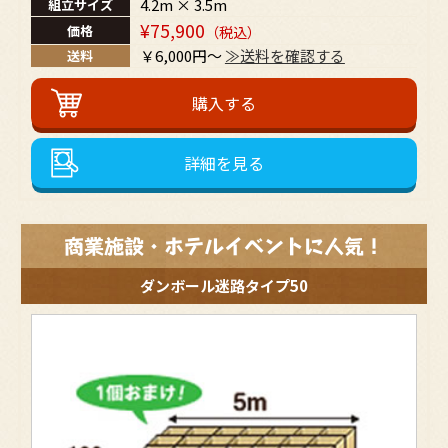
4.2m × 3.5m
組立サイズ
当社がユーザーに対してサービスを提供するにあ
¥75,900
価格
（税込）
たって必要となる情報や，ユーザーのサービス利
用状況，連絡先情報などを利用する目的
￥6,000円～
≫送料を確認する
送料
上記の利用目的に付随する目的
第４条（個人情報の第三者提供）
当社は，次に掲げる場合を除いて，あらかじめユーザ
ーの同意を得ることなく，第三者に個人情報を提供す
詳細を見る
ることはありません。ただし，個人情報保護法その他
の法令で認められる場合を除きます。
法令に基づく場合
人の生命，身体または財産の保護のために必要が
商業施設・ホテルイベントに人気！
ある場合であって，本人の同意を得ることが困難
であるとき
ダンボール迷路タイプ50
公衆衛生の向上または児童の健全な育成の推進の
ために特に必要がある場合であって，本人の同意
を得ることが困難であるとき
国の機関もしくは地方公共団体またはその委託を
受けた者が法令の定める事務を遂行することに対
して協力する必要がある場合であって，本人の同
意を得ることにより当該事務の遂行に支障を及ぼ
すおそれがあるとき