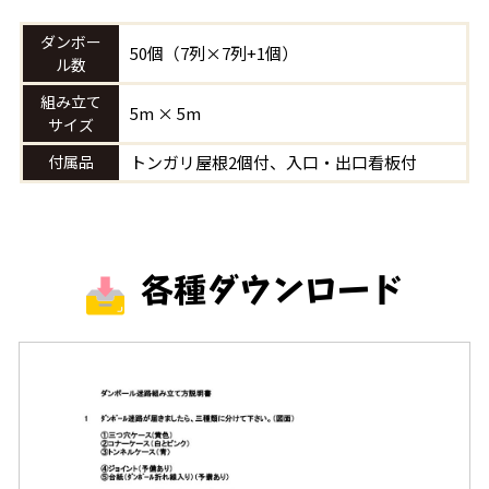
ダンボー
50個（7列×7列+1個）
ル数
組み立て
5m × 5m
サイズ
付属品
トンガリ屋根2個付、入口・出口看板付
各種ダウンロード